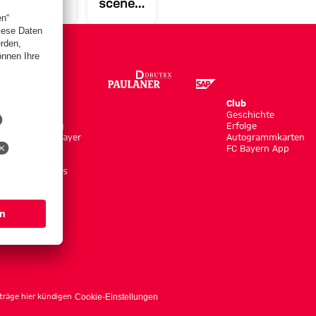
„Der
scenes:
Traum
Medizincheck
eines
von
jeden
Minjae
Fußballers“
Kim
Store
Club
Trikots
Geschichte
Bekleidung
Erfolge
Shop by Player
Autogrammkarten
Neuheiten
FC Bayern App
Sale
Accessoires
träge hier kündigen
Cookie-Einstellungen