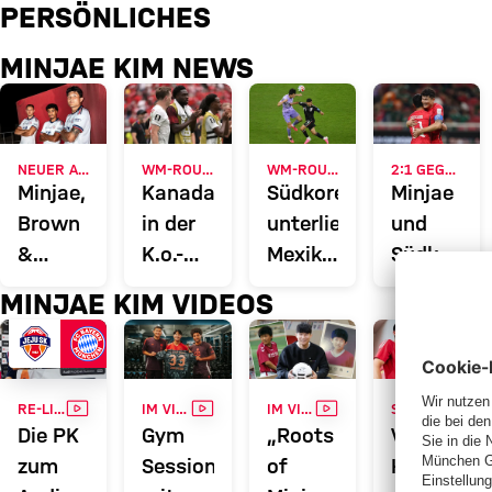
Minjae Kim im Fokus: News, Spi
PERSÖNLICHES
MINJAE KIM NEWS
NEUER ADIDAS-LOOK
WM-ROUNDUP
WM-ROUNDUP
2:1 GEGEN TSCHECHIEN
Minjae,
Kanada
Südkorea
Minjae
Brown
in der
unterliegt
und
&
K.o.-
Mexiko,
Südkorea
Stanišić
Runde,
Kanada
feiern
MINJAE KIM VIDEOS
präsentieren
Minjae
siegt
Sieg
Away-
Kim &
ohne
zum
Jersey
Co.
Davies
WM-
VIDEO
VIDEO
VIDEO
VIDE
auf
müssen
Start
RE-LIVE
IM VIDEO
IM VIDEO
SPRACHTRAINING
Die PK
Gym
„Roots
Video:
Jeju
zittern
zum
Session
of
Hinter