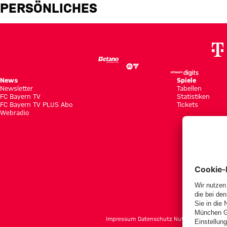
Harim Oda: Spielerprofil - FC 
PERSÖNLICHES
News
Spiele
Newsletter
Tabellen
FC Bayern TV
Statistiken
FC Bayern TV PLUS Abo
Tickets
Webradio
f
Impressum
Datenschutz
Nutzungsbedingun