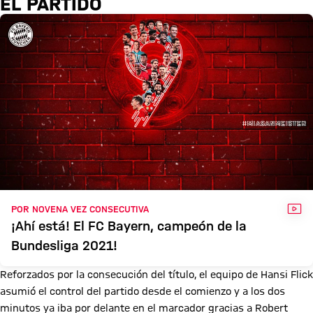
EL PARTIDO
VÍD
POR NOVENA VEZ CONSECUTIVA
¡Ahí está! El FC Bayern, campeón de la
Bundesliga 2021!
Reforzados por la consecución del título, el equipo de Hansi Flick
asumió el control del partido desde el comienzo y a los dos
minutos ya iba por delante en el marcador gracias a Robert