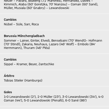
Neuer – Pavard, Boateng (71' Martínez), Hernández, Davies –
Kimmich, Alaba (60' Goretzka, 70' Nianzou) – Coman (60' Sané),
Müller, Musiala (60' Gnabry) – Lewandowski
Cambios
Nübel – Süle, Sarr, Roca
Borussia Mönchengladbach
Sommer – Lainer, Ginter, Elvedi, Bensebaini (70' Wendt)– Hofmann
(70' Stindl), Zakaria, Neuhaus, Lazaro (46' Wolf) – Embolo (84'
Hermmann), Thuram (46' Pléa)
Cambios
Sippel – Kramer, Beyer, Jantschke
Árbitro
Tobias Stieler (Hamburgo)
Goles
1-0 Lewandowski (2'), 2-0 Müller (23'), 3-0 Lewandowski (34'), 4-0
Coman (44'), 5-0 Lewandowski (Penalti), 6-0 Sané (86')