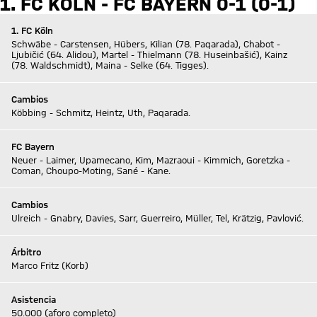
1. FC KÖLN - FC BAYERN 0-1 (0-1)
1. FC Köln
Schwäbe - Carstensen, Hübers, Kilian (78. Paqarada), Chabot -
Ljubičić (64. Alidou), Martel - Thielmann (78. Huseinbašić), Kainz
(78. Waldschmidt), Maina - Selke (64. Tigges).
Cambios
Köbbing - Schmitz, Heintz, Uth, Paqarada.
FC Bayern
Neuer - Laimer, Upamecano, Kim, Mazraoui - Kimmich, Goretzka -
Coman, Choupo-Moting, Sané - Kane.
Cambios
Ulreich - Gnabry, Davies, Sarr, Guerreiro, Müller, Tel, Krätzig, Pavlović.
Árbitro
Marco Fritz (Korb)
Asistencia
50.000 (aforo completo)