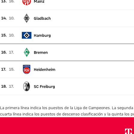
13.
16.
Mainz
Posición actual 13, posición la semana pasada 16
14.
10.
Gladbach
Posición actual 14, posición la semana pasada 10
15.
10.
Hamburg
Posición actual 15, posición la semana pasada 10
16.
17.
Bremen
Posición actual 16, posición la semana pasada 17
17.
15.
Heidenheim
Posición actual 17, posición la semana pasada 15
18.
17.
SC Freiburg
Posición actual 18, posición la semana pasada 17
La primera línea indica los puestos de la Liga de Campeones. La segunda lí
cuarta línea indica los puestos de descenso clasificación y la quinta los