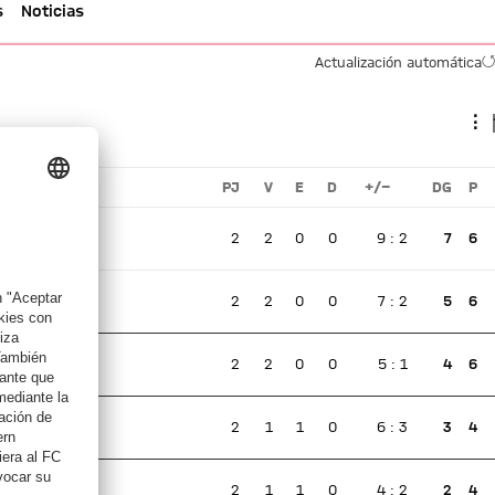
s
Noticias
Actualización automática
⋮
PJ
V
E
D
+/-
DG
P
2
2
0
0
9
:
2
7
6
Ningún partido en directo
2
2
0
0
7
:
2
5
6
Ningún partido en directo
2
2
0
0
5
:
1
4
6
Ningún partido en directo
2
1
1
0
6
:
3
3
4
Ningún partido en directo
2
1
1
0
4
:
2
2
4