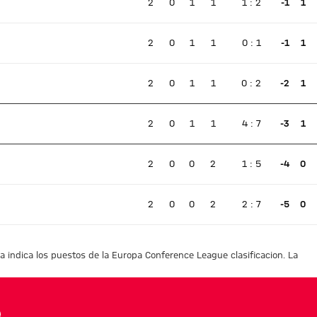
2
0
1
1
1
:
2
-1
1
Ningún partido en directo
2
0
1
1
0
:
1
-1
1
Ningún partido en directo
2
0
1
1
0
:
2
-2
1
Ningún partido en directo
2
0
1
1
4
:
7
-3
1
Ningún partido en directo
2
0
0
2
1
:
5
-4
0
Ningún partido en directo
2
0
0
2
2
:
7
-5
0
Ningún partido en directo
ea indica los puestos de la Europa Conference League clasificacion. La