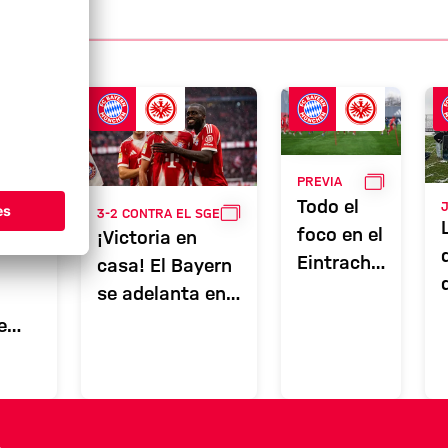
s
Noticias
6
GALERÍA
PREVIA
Todo el
GALERÍA
3-2 CONTRA EL SGE
foco en el
¡Victoria en
NKFURT
Eintracht:
casa! El Bayern
El FCB
se adelanta en
arranca el
la carrera por el
e
tramo
campeonato
decisivo