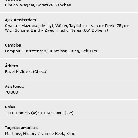
Ulreich, Wagner, Goretzka, Sanches
Ajax Amsterdam
Onana – Mazraoui, de Ligt, Wöber, Tagliafico – van de Beek (75', de
Wit), Schöne, Blind – Ziyech, Tadic, Neres (85', Dolberg)
Cambios
Lamprou – Kristensen, Huntelaar, Eiting, Schuurs
Árbitro
Pavel Královec (Checo)
Asistencia
70.000
Goles
1-0 Hummels (4'); 1-1 Mazraoui (22')
Tarjetas amarillas
Martínez, Gnabry / van de Beek, Blind