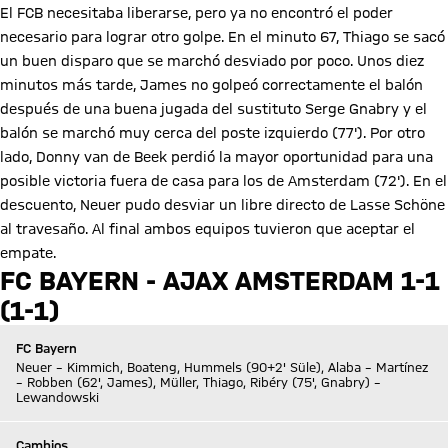
El FCB necesitaba liberarse, pero ya no encontró el poder
necesario para lograr otro golpe. En el minuto 67, Thiago se sacó
un buen disparo que se marchó desviado por poco. Unos diez
minutos más tarde, James no golpeó correctamente el balón
después de una buena jugada del sustituto Serge Gnabry y el
balón se marchó muy cerca del poste izquierdo (77'). Por otro
lado, Donny van de Beek perdió la mayor oportunidad para una
posible victoria fuera de casa para los de Amsterdam (72'). En el
descuento, Neuer pudo desviar un libre directo de Lasse Schöne
al travesaño. Al final ambos equipos tuvieron que aceptar el
empate.
FC BAYERN - AJAX AMSTERDAM 1-1
(1-1)
FC Bayern
Neuer – Kimmich, Boateng, Hummels (90+2' Süle), Alaba – Martínez
– Robben (62', James), Müller, Thiago, Ribéry (75', Gnabry) –
Lewandowski
Cambios