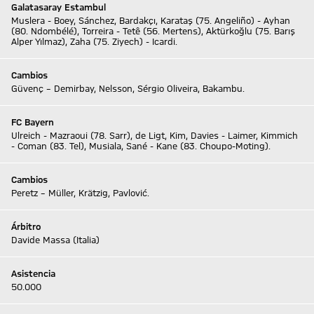
Galatasaray Estambul
Muslera - Boey, Sánchez, Bardakçı, Karataş (75. Angeliño) - Ayhan
(80. Ndombélé), Torreira - Tetê (56. Mertens), Aktürkoğlu (75. Barış
Alper Yılmaz), Zaha (75. Ziyech) - Icardi.
Cambios
Güvenç – Demirbay, Nelsson, Sérgio Oliveira, Bakambu.
FC Bayern
Ulreich - Mazraoui (78. Sarr), de Ligt, Kim, Davies - Laimer, Kimmich
- Coman (83. Tel), Musiala, Sané - Kane (83. Choupo-Moting).
Cambios
Peretz – Müller, Krätzig, Pavlović.
Árbitro
Davide Massa (Italia)
Asistencia
50.000