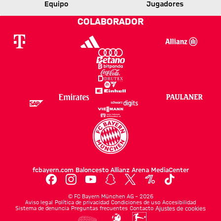
Equipo
Jugadores
0 a 0 después de Primer Tiempo
Resultado intermedio:
(
0:0
)
FCB
S04
COLABORADOR
fcbayern.com
Baloncesto
Allianz Arena
MediaCenter
©
FC Bayern München AG
–
2026
Aviso legal
Política de privacidad
Condiciones de uso
Accesibilidad
Sistema de denuncia
Preguntas frecuentes
Contacto
Ajustes de cookies