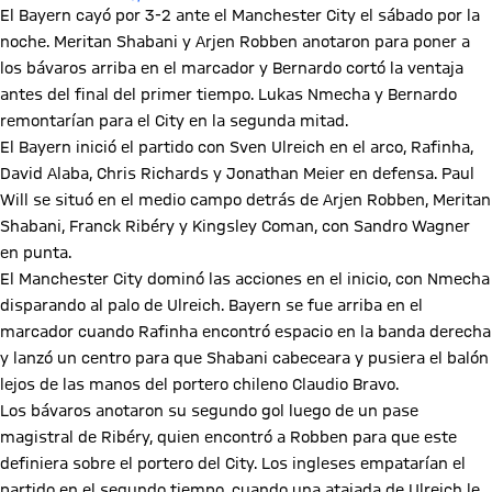
El Bayern cayó por 3-2 ante el Manchester City el sábado por la
noche. Meritan Shabani y Arjen Robben anotaron para poner a
los bávaros arriba en el marcador y Bernardo cortó la ventaja
antes del final del primer tiempo. Lukas Nmecha y Bernardo
remontarían para el City en la segunda mitad.
El Bayern inició el partido con Sven Ulreich en el arco, Rafinha,
David Alaba, Chris Richards y Jonathan Meier en defensa. Paul
Will se situó en el medio campo detrás de Arjen Robben, Meritan
Shabani, Franck Ribéry y Kingsley Coman, con Sandro Wagner
en punta.
El Manchester City dominó las acciones en el inicio, con Nmecha
disparando al palo de Ulreich. Bayern se fue arriba en el
marcador cuando Rafinha encontró espacio en la banda derecha
y lanzó un centro para que Shabani cabeceara y pusiera el balón
lejos de las manos del portero chileno Claudio Bravo.
Los bávaros anotaron su segundo gol luego de un pase
magistral de Ribéry, quien encontró a Robben para que este
definiera sobre el portero del City. Los ingleses empatarían el
partido en el segundo tiempo, cuando una atajada de Ulreich le