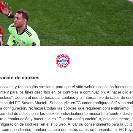
uesa, el árbitro inglés Anthony Taylor señaló penalti. Ocampos