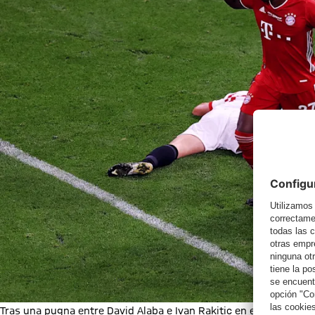
Tras una pugna entre David Alaba e Ivan Rakitic en el área muniq