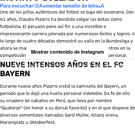
Para escuchar
Aumentar tamaño de letra
Uno de los pillos auténticos del fútbol se baja del escenario. Con
41 años, Claudio Pizarro ha decidido colgar las botas como
futbolista. El peruano pone así fin a una increíble e
impresionante carrera jalonada por numerosos éxitos y logros. A
lo largo de cuatro décadas demostró su valía en la Bundesliga y
ahora se marcha como el extranjero con más encuentros en la
Mostrar contenido de Instagram
competición (490) y seis ensaladeras en su vitrina personal.
Al cargar este contenido, aceptas nuestra política de cookies para
NUEVE INTENSOS AÑOS EN EL FC
almacenar tus datos. Ten en cuenta que al cargar este contenido, tus
datos serán compartidos con el proveedor de esta red social.
BAYERN
Durante nueve años Pizarro vistió la camiseta del Bayern, un
periodo que le dejó una huella personal indeleble. Da fe de ello
su criadero de caballos en Perú, que lleva por nombre
"Quatorze" (en honor a su dorsal favorito) y en el que dispone de
diversos sementales llamados Gerd Müller, Allianz Arena,
Marienplatz u Oktoberfest.