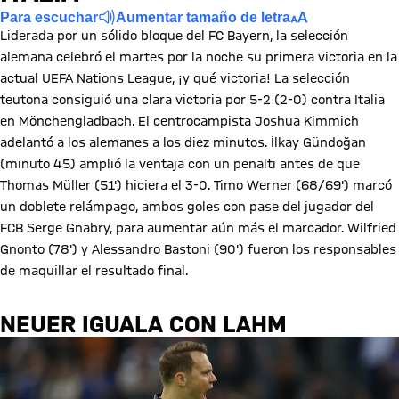
Para escuchar
Aumentar tamaño de letra
Liderada por un sólido bloque del FC Bayern, la selección
alemana celebró el martes por la noche su primera victoria en la
actual UEFA Nations League, ¡y qué victoria! La selección
teutona consiguió una clara victoria por 5-2 (2-0) contra Italia
en Mönchengladbach. El centrocampista Joshua Kimmich
adelantó a los alemanes a los diez minutos. İlkay Gündoğan
(minuto 45) amplió la ventaja con un penalti antes de que
Thomas Müller (51') hiciera el 3-0. Timo Werner (68/69') marcó
un doblete relámpago, ambos goles con pase del jugador del
FCB Serge Gnabry, para aumentar aún más el marcador. Wilfried
Gnonto (78') y Alessandro Bastoni (90') fueron los responsables
de maquillar el resultado final.
NEUER IGUALA CON LAHM