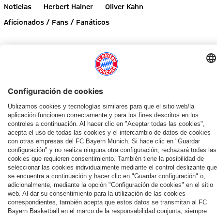
Noticias
Herbert Hainer
Oliver Kahn
Aficionados / Fans / Fanáticos
Comparte este artículo
NOTICIAS RELACIONADAS
VÍDEO
VÍDEO
AUDI SUMMER TOUR 2026
SOLICITUD PARA EL CENTRO DE BALONCESTO
EVENTO DE PAULANER EN HONG KONG
INICIATIVA ESPECIAL TRAS PROYECTO PILOT
TRAS LA LLEGADA A JEJU
¡INFÓRMATE AHORA!
«AUDI SUMMER TOUR» CON CIFRA RÉCORD DE INGRESO
AUDI FOOTBALL SUMMIT
Resumen:
Nuevo
Herbert
Tarjetas
Arranca
Liveticker
Llamamiento
Los
Así
complejo
Hainer:
de
el
del
a
mejores
fue
de
«Juntos,
autógrafos
Audi
FC
la
momentos
el
alto
siempre
inclusivas
Summer
Bayern:
Bundesliga:
del
COLABORADOR
viernes
rendimiento
hacia
en
Tour
Toda
«La
partido
del
para
nuevos
las
para
la
internacionalización
contra
FC
el
horizontes»
tiendas
el
actualidad
no
el