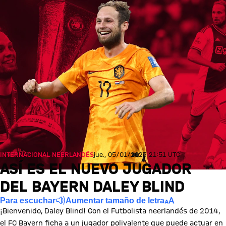
INTERNACIONAL NEERLANDÉS
jue., 05/01/2023 21:51 UTC
ASÍ ES EL NUEVO JUGADOR
DEL BAYERN DALEY BLIND
Para escuchar
Aumentar tamaño de letra
¡Bienvenido, Daley Blind! Con el Futbolista neerlandés de 2014,
el FC Bayern ficha a un jugador polivalente que puede actuar en