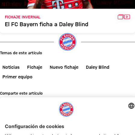
GALER
VÍD
FICHAJE INVERNAL
El FC Bayern ficha a Daley Blind
Temas de este artículo
Noticias
Fichaje
Nuevo fichaje
Daley Blind
Primer equipo
Comparte este artículo
NOTICIAS RELACIONADAS
GALERÍA
GALERÍA
¡INFÓRMATE AHORA!
REVISTA DE SOCIOS 51
AUDI SUMMER TOUR 2026
FINAL DE LA GIRA POR ASIA
TRAS EL AUDI FOOTBALL SUMMIT
EN EL KAI TAK STADIUM
AUDI FOOTBALL SUMMIT
GALERÍA