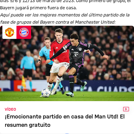
días 5/6 y 12/13 de marzo de 2023. Como primero de grupo, el
Bayern jugará primero fuera de casa.
Aquí puede ver los mejores momentos del último partido de la
fase de grupos del Bayern contra el Manchester United:
VÍD
VÍDEO
¡Emocionante partido en casa del Man Utd! El
resumen gratuito