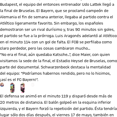
Budapest, el equipo del entonces entrenador Udo Lattek llegó a
la final de Bruselas. El Bayern, que se proclamó campeón de
Alemania el fin de semana anterior, llegaba al partido contra el
Atlético ligeramente favorito. Sin embargo, los españoles
demostraron ser un rival durísimo y, tras 90 minutos sin goles,
el partido se fue a la prórroga. Luis Aragonés adelantó al Atlético
en el minuto 114 con un gol de falta. El FCB se perfilaba como
claro perdedor, pero las cosas cambiaron mucho...
"No era el final, aún quedaba Katsche...", dice Maier, con quien
visitamos la sede de la final, el Estadio Heysel de Bruselas, como
parte del documental. Schwarzenbeck destaca la mentalidad
del equipo: "Podríamos habernos rendido, pero no lo hicimos,
¡así es el FC Bayern!".
Ir a la página de la galería: Ver galería
+
5
El defensa se animó en el minuto 119 y disparó desde más de
20 metros de distancia. El balón golpeó en la esquina inferior
izquierda, y el Bayern forzó la repetición del partido. Ésta tendría
lugar sólo dos días después, el viernes 17 de mayo, también en