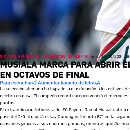
2-0 ANTE HUNGRÍA EN LA EUROCOPA DE ALEMANIA
mié., 19/06/2024 18
MUSIALA MARCA PARA ABRIR E
EN OCTAVOS DE FINAL
Para escuchar
Aumentar tamaño de letra
La selección alemana ha logrado la clasificación a los octavos d
celebra en casa. El campeón récord europeo venció el miércoles p
puntos.
El extraordinario futbolista del FC Bayern, Jamal Musiala, abrió 
pase del 2-0 al capitán Ilkay Gündogan (minuto 67) en la segun
ocasiones gracias a sus enormes paradas, mientras que Joshua K