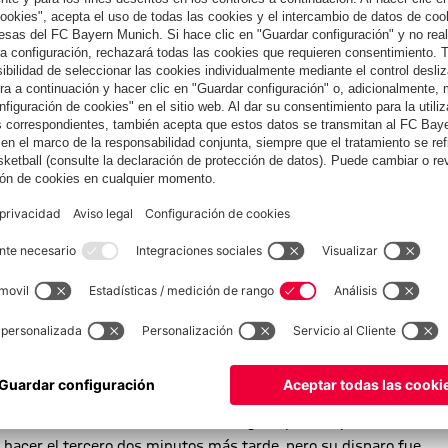
itución de Gündogan, lo celebra con sus compañeros.
 duelos, siguieron jugando con arrojo en la segunda parte. Sin
omo, seguridad con el balón y sangre fría. Tras un pase de
isión al centro del área, donde Gündogan apareció para rematar
e hacer el tercero dos minutos más tarde, pero su disparo fue