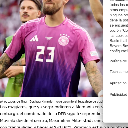
¡A octavos de final! Joshua Kimmich, que asumió el brazalete de capitán tras la sust
Los magiares, que ya sorprendieron a Alemania en sus anteriores
embargo, el combinado de la DFB siguió sorprendiendo por su apl
Musiala desde el centro, Maximilian Mittelstädt centró con prec
con tranquilidad y hacer el 2-0 (67'). Kimmich estuvo a punto d