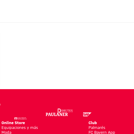
:
Online Store
Club
Equipaciones y más
Palmarés
Moda
FC Bayern App