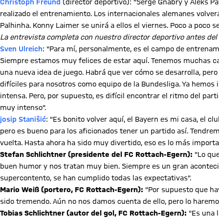
Christoph Freund
(director deportivo): "Serge Gnabry y Aleks P
realizado el entrenamiento. Los internacionales alemanes volverá
Palhinha. Konny Laimer se unirá a ellos el viernes. Poco a poco 
La entrevista completa con nuestro director deportivo antes del
Reproducir vídeo
Sven Ulreich
: "Para mí, personalmente, es el campo de entrenami
Siempre estamos muy felices de estar aquí. Tenemos muchas c
una nueva idea de juego. Habrá que ver cómo se desarrolla, pero
difíciles para nosotros como equipo de la Bundesliga. Ya hemos 
intensa. Pero, por supuesto, es difícil encontrar el ritmo del par
muy intenso".
josip Stanišić
: "Es bonito volver aquí, el Bayern es mi casa, el 
pero es bueno para los aficionados tener un partido así. Tend
vuelta. Hasta ahora ha sido muy divertido, eso es lo más importa
Stefan Schlichtner (presidente del FC Rottach-Egern):
"Lo que
buen humor y nos tratan muy bien. Siempre es un gran aconteci
supercontento, se han cumplido todas las expectativas".
Mario Weiß (portero, FC Rottach-Egern):
"Por supuesto que hay
sido tremendo. Aún no nos damos cuenta de ello, pero lo haremo
Tobias Schlichtner (autor del gol, FC Rottach-Egern):
"Es una l