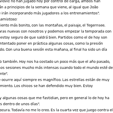
avlovic no han jugado hoy por control de carga, ambos han
n a principios de la semana que viene, al igual que João
se irán incorporando más jugadores a los entrenamientos".
 amistoso:
ento más bonito, con las montañas, el paisaje, el Tegernsee.
aras nuevas con nosotros y podemos empezar la temporada con
 estoy seguro de que saldrá bien. Partidos como el de hoy son
intentado poner en práctica algunas cosas, como la presión
tido. Con una buena sesión esta mañana, al final ha sido un día
club también. Hoy nos ha costado un poco más que el año pasado,
remos sesiones mucho más intensas cuando todo el mundo esté de
nte".
 ocurre aquí siempre es magnífico. Las estrellas están de muy
miento. Los chicos se han defendido muy bien. Estoy
 algunas cosas que me fastidian, pero en general lo de hoy ha
s dentro de unos días".
ocura. Todavía no me lo creo. Es la cuarta vez que juego contra el