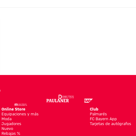
ERÍA
Online Store
Club
Equipaciones y más
Palmarés
Moda
FC Bayern App
Jugadores
Tarjetas de autógrafos
Nuevo
Rebajas %