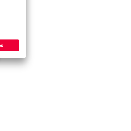
ÍA
EO