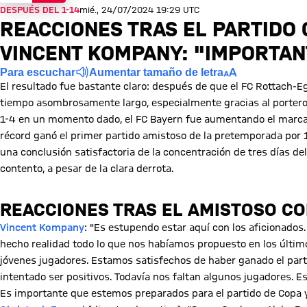
DESPUÉS DEL 1-14
mié., 24/07/2024 19:29 UTC
REACCIONES TRAS EL PARTIDO
VINCENT KOMPANY: "IMPORTAN
Para escuchar
Aumentar tamaño de letra
El resultado fue bastante claro: después de que el FC Rottach-
tiempo asombrosamente largo, especialmente gracias al portero M
1-4 en un momento dado, el FC Bayern fue aumentando el marcado
récord ganó el primer partido amistoso de la pretemporada por 1
una conclusión satisfactoria de la concentración de tres días de
contento, a pesar de la clara derrota.
REACCIONES TRAS EL AMISTOSO CO
Vincent Kompany
: "Es estupendo estar aquí con los aficionados.
hecho realidad todo lo que nos habíamos propuesto en los últim
jóvenes jugadores. Estamos satisfechos de haber ganado el part
intentado ser positivos. Todavía nos faltan algunos jugadores.
Es importante que estemos preparados para el partido de Copa y 