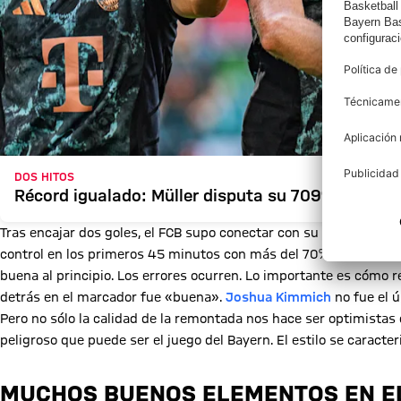
DOS HITOS
Récord igualado: Müller disputa su 709º partido o
Tras encajar dos goles, el FCB supo conectar con su excelente p
control en los primeros 45 minutos con más del 70% de posesión
buena al principio. Los errores ocurren. Lo importante es cómo r
detrás en el marcador fue «buena».
Joshua Kimmich
no fue el ú
Pero no sólo la calidad de la remontada nos hace ser optimistas d
peligroso que puede ser el juego del Bayern. El estilo se caracter
MUCHOS BUENOS ELEMENTOS EN E