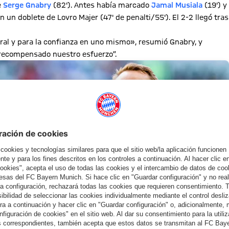
e
Serge Gnabry
(82'). Antes había marcado
Jamal Musiala
(19') y
 un doblete de Lovro Majer (47' de penalti/55'). El 2-2 llegó tras
ral y para la confianza en uno mismo», resumió Gnabry, y
s recompensado nuestro esfuerzo”.