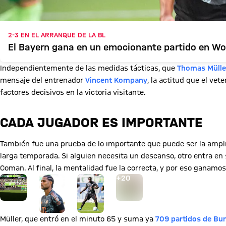
2-3 EN EL ARRANQUE DE LA BL
El Bayern gana en un emocionante partido en Wo
Independientemente de las medidas tácticas, que
Thomas Mülle
mensaje del entrenador
Vincent Kompany
, la actitud que el vet
factores decisivos en la victoria visitante.
CADA JUGADOR ES IMPORTANTE
También fue una prueba de lo importante que puede ser la amplit
larga temporada. Si alguien necesita un descanso, otro entra en s
Coman. Al final, la mentalidad fue la correcta, y por eso ganam
Ir a la página de la galería: Ver galería
+
20
Müller, que entró en el minuto 65 y suma ya
709 partidos de Bun