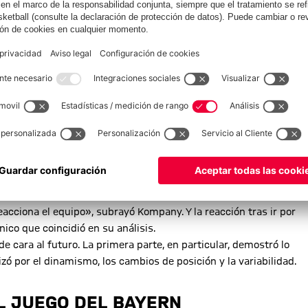
ficial
rimera parte. El Bayern tuvo a los Lobos completamente bajo
. «La primera parte fue dominante, la segunda no fue tan
eacciona el equipo», subrayó Kompany. Y la reacción tras ir por
nico que coincidió en su análisis.
e cara al futuro. La primera parte, en particular, demostró lo
izó por el dinamismo, los cambios de posición y la variabilidad.
L JUEGO DEL BAYERN