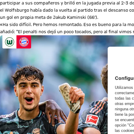
participar a sus compañeros y brilló en la jugada previa al 2-3 d
el Wolfsburgo había dado la vuelta al partido tras el descanso con
un gol en propia meta de Jakub Kaminski (66').
«Ha sido difícil. Pero hemos remontado. Eso es bueno para la mo
añadió: “El penalti nos dejó un poco tocados, pero al final vimo