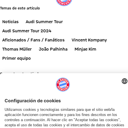
Temas de este artículo
Noticias
Audi Summer Tour
Audi Summer Tour 2024
Aficionados / Fans / Fanáticos
Vincent Kompany
Thomas Müller
João Palhinha
Minjae Kim
Primer equipo
Comparte este artículo
NOTICIAS RELACIONADAS
VÍDEO
ENTREVISTA
VÍDEO
EVENTO DE PAULANER EN HONG KONG
NUEVO LOOK DE ADIDAS
AUDI SUMMER TOUR 2026
FINAL DE LA GIRA POR ASIA
TRAS EL AUDI FOOTBALL SUMMI
EN EL KAI TAK STADIUM
ENTREVISTA
«AUDI SUMMER TOUR» CON CIFRA RÉCORD DE INGRESOS
Herbert
Minjae,
Resumen:
Victorias,
Vincent
Por
Vincent
Llamamiento
Hainer:
Brown
Así
alcance
Kompany:
qué
Kompany:
a