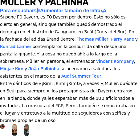
MÜLLER Y PALHINHA
Para escuchar
Aumentar tamaño de letra
Si pone FC Bayern, es FC Bayern por dentro. Esto no sólo es
cierto en general, sino que también quedó demostrado el
domingo en el distrito de Gangnam, en Seúl (Corea del Sur). En
la fachada del adidas Brand Centre,
Thomas Müller
,
Harry Kane
y
Konrad Laimer
contemplaron la concurrida calle desde una
pantalla gigante. Y la cosa no quedó ahí: a lo largo de la
sobremesa, Müller en persona, el entrenador
Vincent Kompany
,
Minjae Kim
y
João Palhinha
se acercaron a saludar a los
asistentes en el marco de la
Audi Summer Tour
.
Entre cánticos de «¡Kim! ¡Kim! ¡Kim!», a veces »¡Müller, quédate
en Seúl para siempre!», los protagonistas del Bayern entraron
en la tienda, donde ya les esperaban más de 100 aficionados e
invitados. La mascota del FCB, Berni, también se encontraba en
el lugar y entretuvo a la multitud de seguidores con selfies y
bromas propias de un oso.
Ir a la página de la galería: Ver galería
+
8