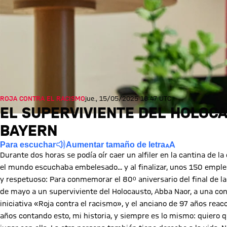
ROJA CONTRA EL RACISMO
jue., 15/05/2025 10:47 UTC
EL SUPERVIVIENTE DEL HOLOCA
BAYERN
Para escuchar
Aumentar tamaño de letra
Durante dos horas se podía oír caer un alfiler en la cantina de l
el mundo escuchaba embelesado... y al finalizar, unos 150 emple
y respetuoso: Para conmemorar el 80º aniversario del final de l
de mayo a un superviviente del Holocausto, Abba Naor, a una con
iniciativa «Roja contra el racismo», y el anciano de 97 años reac
años contando esto, mi historia, y siempre es lo mismo: quiero q