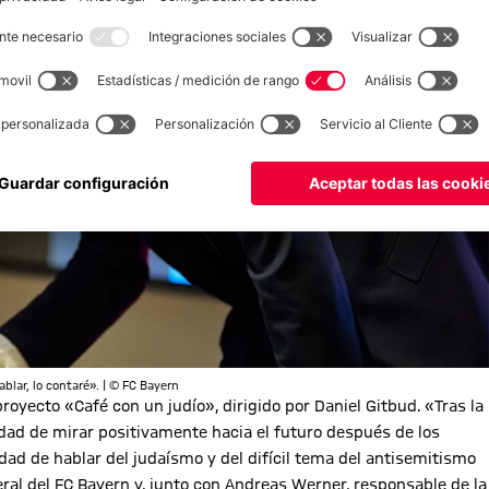
lar, lo contaré». | © FC Bayern
oyecto «Café con un judío», dirigido por Daniel Gitbud. «Tras la
dad de mirar positivamente hacia el futuro después de los
dad de hablar del judaísmo y del difícil tema del antisemitismo
al del FC Bayern y, junto con Andreas Werner, responsable de la