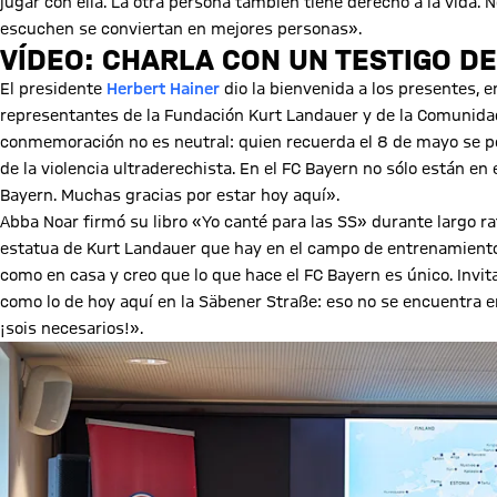
jugar con ella. La otra persona también tiene derecho a la vida
escuchen se conviertan en mejores personas».
VÍDEO: CHARLA CON UN TESTIGO DE
Reproducir vídeo
El presidente
Herbert Hainer
dio la bienvenida a los presentes, 
representantes de la Fundación Kurt Landauer y de la Comunidad 
conmemoración no es neutral: quien recuerda el 8 de mayo se pos
de la violencia ultraderechista. En el FC Bayern no sólo están en
Bayern. Muchas gracias por estar hoy aquí».
Abba Noar firmó su libro «Yo canté para las SS» durante largo rat
estatua de Kurt Landauer que hay en el campo de entrenamiento
como en casa y creo que lo que hace el FC Bayern es único. Invit
como lo de hoy aquí en la Säbener Straße: eso no se encuentra en 
¡sois necesarios!».