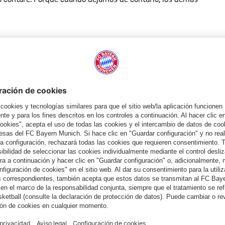
 el mundo, 11.500 de los cuales viven en Alemania. Abba Naor
ios campos de concentración y a la marcha de la muerte de
a de este hincha declarado del FC Bayern y de Thomas Müller:
 decir: Yo no lo sabía». No quiere odiar, sino ayudar. En su
que sigue siendo un ejemplo de reconciliación entre
rn y a los alemanes en general». El 8 de mayo se conmemora el
storia no se repita».