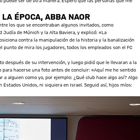
. No puede ser de otra manera. Espero que las personas que me
 LA ÉPOCA, ABBA NAOR
entre los que se encontraban algunos invitados, como
Judía de Múnich y la Alta Baviera, y explicó: «La
iciona contra la manipulación de la historia y la banalización
 el punto de mira los jugadores, todos los empleados son el FC
o después de su intervención, y luego pidió que le llevaran a la
 para hacerse una foto antes de concluir: «Aquí me he sentido
ar a alguien como yo, por ejemplo: ¿Qué club hace algo así? Algo
Estados Unidos, ni siquiera en Israel. Seguid así, hijos míos: