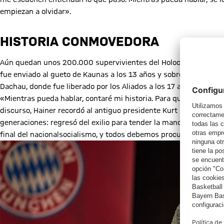
empiezan a olvidar».
HISTORIA CONMOVEDORA
Aún quedan unos 200.000 supervivientes del Holocausto en todo
fue enviado al gueto de Kaunas a los 13 años y sobrevivió a var
Dachau, donde fue liberado por los Aliados a los 17 años. El lem
«Mientras pueda hablar, contaré mi historia. Para que nadie pueda
discurso, Hainer recordó al antiguo presidente Kurt Landauer, «
generaciones: regresó del exilio para tender la mano al FC Baye
final del nacionalsocialismo, y todos debemos procurar que la hi