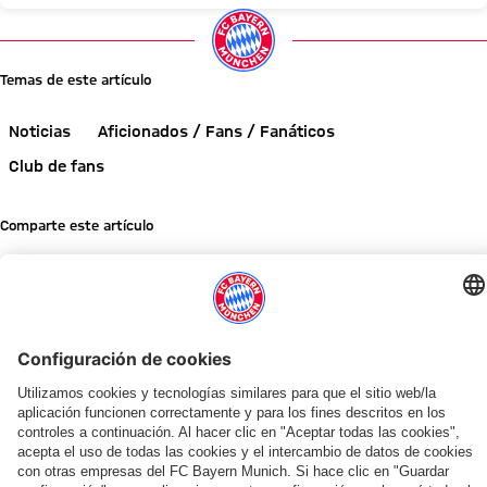
Temas de este artículo
Noticias
Aficionados / Fans / Fanáticos
Club de fans
Comparte este artículo
NOTICIAS RELACIONADAS
VÍDEO
AUDI SUMMER TOUR
INICIATIVA ESPECIAL TRAS PROYECTO PILOTO
SOLICITUD PARA EL CENTRO DE BALONCESTO
AUDI SUMMER TOUR 2026
AUDI SUMMER TOUR 2026
AUDI SUMMER TOUR 2026
AUDI SUMMER TOUR
AUDI SUMMER TOUR 2026
Seguimiento,
Tarjetas
Nuevo
Resumen:
De
Resumen:
Resumen:
Resumen:
minuto
de
complejo
así
Wembley
así
así
así
a
autógrafos
de
fue
a
fue
fue
fue
minuto:
inclusivas
alto
el
Jeju:
el
el