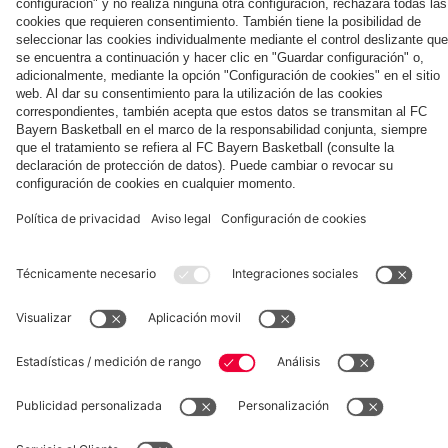
el
COLABORADOR
rueda
en
rendimiento
martes
el
lunes
domingo
miércoles
de
las
para
del
sueño
del
del
del
prensa
tiendas
el
FC
de
FC
FC
FC
y
del
baloncesto
Bayern
un
Bayern
Bayern
Bayern
entrenamiento
FC
y
en
aficionado
en
en
en
previos
Bayern
la
Jeju
del
Jeju
Jeju
Hong
al
cantera
Bayern
Kong
partido
en
ante
Corea
el
del
Aston
Sur
fcbayern.com
Baloncesto
Allianz Arena
MediaCenter
Villa
©
FC Bayern München AG
–
2026
Aviso legal
Política de privacidad
Condiciones de uso
Accesibilidad
Sistema de denuncia
Preguntas frecuentes
Contacto
Ajustes de cookies