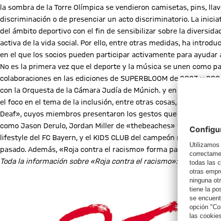
la sombra de la Torre Olímpica se vendieron camisetas, pins, llav
discriminación o de presenciar un acto discriminatorio. La inici
del ámbito deportivo con el fin de sensibilizar sobre la diversida
activa de la vida social. Por ello, entre otras medidas, ha intr
en el que los socios pueden participar activamente para ayudar 
No es la primera vez que el deporte y la música se unen como pa
colaboraciones en las ediciones de SUPERBLOOM de 2023 y 2024, 
con la Orquesta de la Cámara Judía de Múnich. y en los últimos añ
el foco en el tema de la inclusión, entre otras cosas, junto con
Deaf», cuyos miembros presentaron los gestos que han desarroll
como Jason Derulo, Jordan Miller de «thebeaches» y Bill y Tom 
lifestyle del FC Bayern, y el KIDS CLUB del campeón récord al
pasado. Además, «Roja contra el racismo» forma parte regularmen
Toda la información sobre «Roja contra el racismo»: