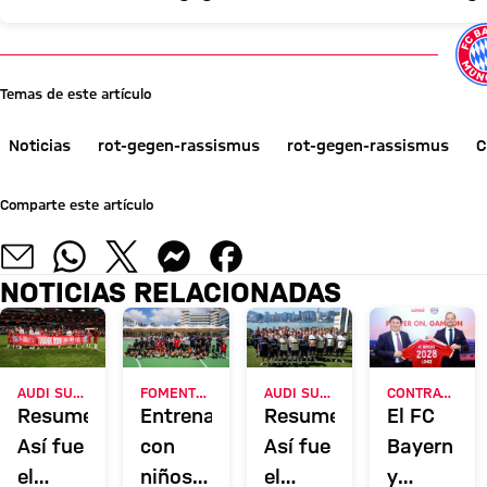
Temas de este artículo
Noticias
rot-gegen-rassismus
rot-gegen-rassismus
C
Comparte este artículo
NOTICIAS RELACIONADAS
AUDI SUMMER TOUR 2026
FOMENTO DE LA ACTIVIDAD FÍSICA
AUDI SUMMER TOUR 2026
CONTRATO HASTA 2028
Resumen:
Entrenando
Resumen:
El FC
Así fue
con
Así fue
Bayern
el
niños
el
y