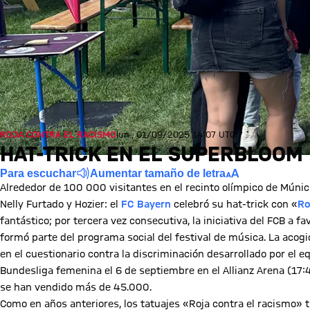
ROJA CONTRA EL RACISMO
lun., 01/09/2025 14:07 UTC
HAT-TRICK EN EL SUPERBLOOM
Para escuchar
Aumentar tamaño de letra
Alrededor de 100 000 visitantes en el recinto olímpico de Múni
Nelly Furtado y Hozier: el
FC Bayern
celebró su hat-trick con «
Ro
fantástico; por tercera vez consecutiva, la iniciativa del FCB a f
formó parte del programa social del festival de música. La acog
en el cuestionario contra la discriminación desarrollado por el e
Bundesliga femenina el 6 de septiembre en el Allianz Arena (17:
se han vendido más de 45.000.
Como en años anteriores, los tatuajes «Roja contra el racismo» tu