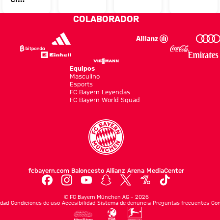
inclusivas
martes
rendimie
miércoles
COLABORADOR
en las
del FC
para el
del FC
tiendas
Bayern
balonces
Bayern
ión
del FC
en Jeju
y la
en
nal
Bayern
cantera
Hong
Equipos
Masculino
Kong
Esports
FC Bayern Leyendas
FC Bayern World Squad
fcbayern.com
Baloncesto
Allianz Arena
MediaCenter
©
FC Bayern München AG
–
2026
idad
Condiciones de uso
Accesibilidad
Sistema de denuncia
Preguntas frecuentes
Con