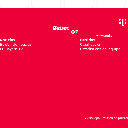
viernes
junto a
jueves
LONGi
del FC
Ito,
del FC
sellan
Bayern
Ibrahimović
Bayern
una
en
y Elber
en
colaborac
Hong
Hong
internacio
Noticias
Partidos
Boletín de noticias
Kong
Kong
Clasificación
FC Bayern TV
Estadísticas del equipo
Aviso legal
Política de privac