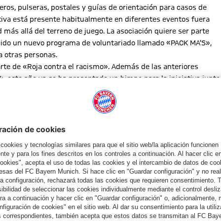
eros, pulseras, postales y guías de orientación para casos de
ativa está presente habitualmente en diferentes eventos fuera
d más allá del terreno de juego. La asociación quiere ser parte
oducido un nuevo programa de voluntariado llamado «PACK MA’S»,
a otras personas.
rte de «Roja contra el racismo». Además de las anteriores
este año ya se ha presentado un himno para la iniciativa junto
os, en el festival celebrado en el recinto olímpico, se ha puesto
 el club de fans de personas con problemas de audición «Red
ado para los jugadores y jugadoras del FC Bayern. Artistas
Kaulitz de «Tokio Hotel» presentaron camisetas y camisetas
emán también estuvo representado en el SUPERBLOOM en el
te de los debates sobre diversidad en el festival.