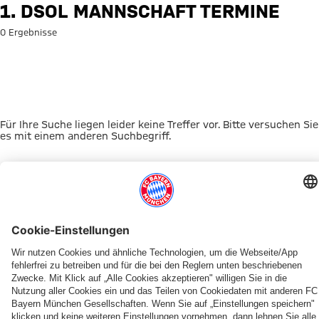
Suche: 1. DSOL Mannschaft Te
1. DSOL MANNSCHAFT TERMINE
0 Ergebnisse
Für Ihre Suche liegen leider keine Treffer vor. Bitte versuchen Sie
es mit einem anderen Suchbegriff.
Zur Startseite
DAS KÖNNTE DICH INTERESSIEREN
FRAUEN
TICKETS
FRAUEN
MYFCBAYERN