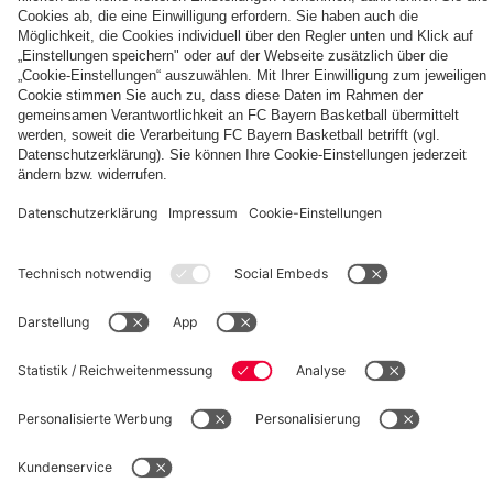
Autogrammkarten
FCB
Alle
Entdecke
Frauen
Videos
deinen
der
persönlichen
Frauenteams
Fanbereich
PARTNER
des
FC
Bayern
fcbayern.com
Basketball
Allianz Arena
Media Center
Jobs
©
FC Bayern München AG
–
2026