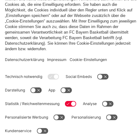
Autogrammkarten
FCB
Alle
Entdecke
Frauen
Videos
deinen
der
persönlichen
Frauenteams
Fanbereich
PARTNER
des
FC
Bayern
fcbayern.com
Basketball
Allianz Arena
Media Center
Jobs
©
FC Bayern München AG
–
2026