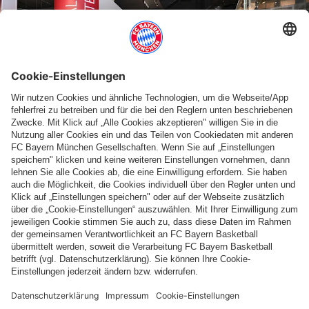
GALLE
VID
EINWEIHUNG DES NEUEN AUSSTELLUNGSBEREICHS
Hainer, Kahn und Co. auf den Spuren der FC
Bayern Frauen
PARTNER