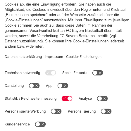
Autogrammkarten
FCB
Alle
Entdecke
Frauen
Videos
deinen
der
persönlichen
Frauenteams
Fanbereich
PARTNER
des
FC
Bayern
fcbayern.com
Basketball
Allianz Arena
Media Center
Jobs
©
FC Bayern München AG
–
2026