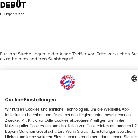
Suche: Debüt
DEBÜT
0 Ergebnisse
Für Ihre Suche liegen leider keine Treffer vor. Bitte versuchen Sie
es mit einem anderen Suchbegriff.
Zur Startseite
DAS KÖNNTE DICH INTERESSIEREN
FRAUEN
TICKETS
FRAUEN
MYFCBAYERN