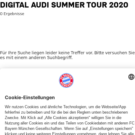
Suche: Digital Audi Summer To
DIGITAL AUDI SUMMER TOUR 2020
0 Ergebnisse
Für Ihre Suche liegen leider keine Treffer vor. Bitte versuchen Sie
es mit einem anderen Suchbegriff.
Zur Startseite
DAS KÖNNTE DICH INTERESSIEREN
FRAUEN
TICKETS
FRAUEN
MYFCBAYERN