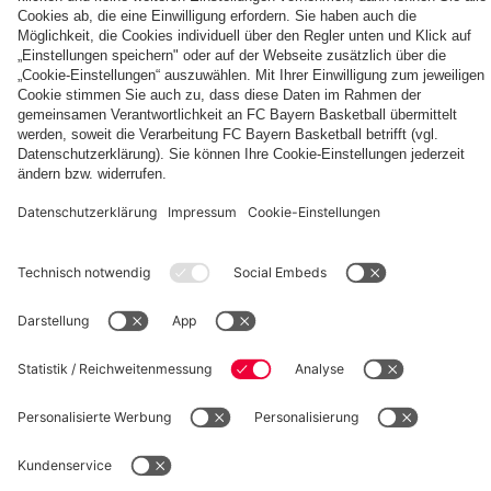
Autogrammkarten
FCB
Alle
Entdecke
Frauen
Videos
deinen
der
persönlichen
Frauenteams
Fanbereich
PARTNER
des
FC
Bayern
fcbayern.com
Basketball
Allianz Arena
Media Center
Jobs
©
FC Bayern München AG
–
2026