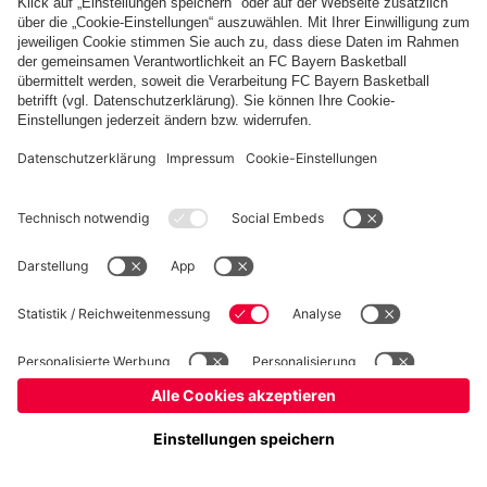
PARTNER
fcbayern.com
Basketball
Allianz Arena
Media Center
Jobs
©
FC Bayern München AG
–
2026
Impressum
Datenschutz
Nutzungsbedingungen
Barrierefreiheit
Kinder- und Jugendschutz
Hinweisgebersystem
FAQ
Kontakt
Cookie-Einstellungen