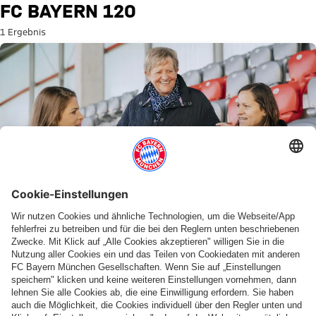
Suche: FC Bayern 120
FC BAYERN 120
1 Ergebnis
INT
LEUPOLZ, WÖRLE, KÖHL
Einst verboten, längst etabliert: Gespräch über
3 Generationen Frauenfußball