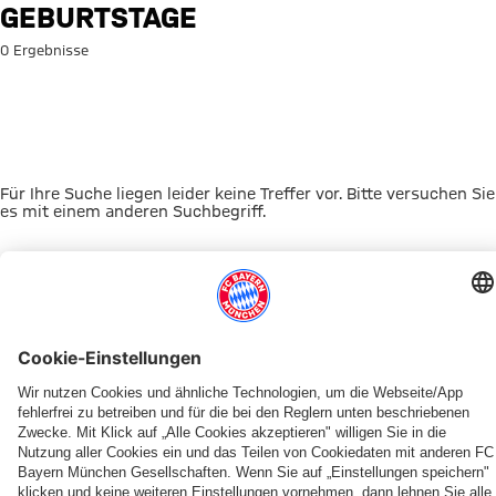
Suche: Geburtstage
GEBURTSTAGE
0 Ergebnisse
Für Ihre Suche liegen leider keine Treffer vor. Bitte versuchen Sie
es mit einem anderen Suchbegriff.
Zur Startseite
DAS KÖNNTE DICH INTERESSIEREN
FRAUEN
TICKETS
FRAUEN
MYFCBAYERN