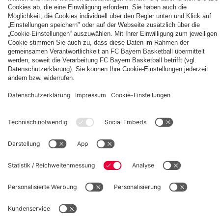
Autogrammkarten
FCB
Alle
Entdecke
Frauen
Videos
deinen
der
persönlichen
Frauenteams
Fanbereich
PARTNER
des
FC
Bayern
fcbayern.com
Basketball
Allianz Arena
Media Center
Jobs
©
FC Bayern München AG
–
2026