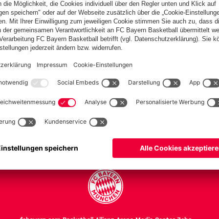
en
h
PARTNER
Teams
Frauen
Frauen II
U 17
U 17 II
Herren Teams