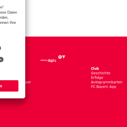
Store
Club
Trikots
Geschichte
Bekleidung
Erfolge
Shop by Player
Autogrammkarten
Neuheiten
FC Bayern App
Sale
Accessoires