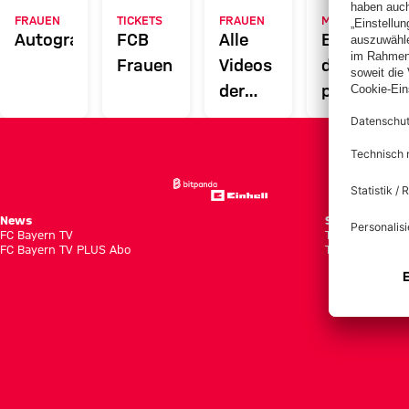
FRAUEN
TICKETS
FRAUEN
MYFCBAYERN
Autogrammkarten
FCB
Alle
Entdecke
Frauen
Videos
deinen
der
persönlich
Frauenteams
Fanbereic
des FC
Bayern
News
Spiele
FC Bayern TV
Tabellen
FC Bayern TV PLUS Abo
Tickets