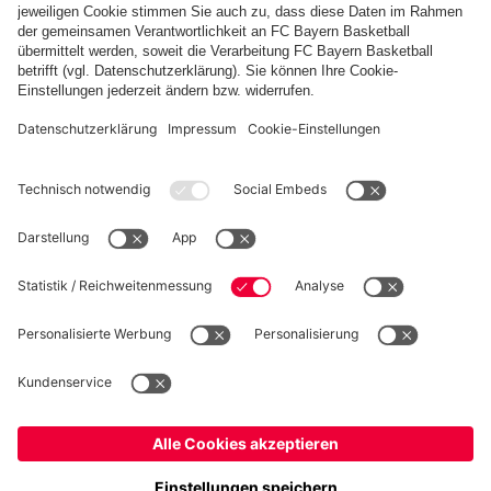
sind unglaublich stolz!“
PARTNER
fcbayern.com
Basketball
Allianz Arena
Media Center
Jobs
©
FC Bayern München AG
–
2026
Impressum
Datenschutz
Nutzungsbedingungen
Barrierefreiheit
Kinder- und Jugendschutz
Hinweisgebersystem
FAQ
Kontakt