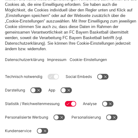
Autogrammkarten
FCB
Alle
Entdecke
Frauen
Videos
deinen
der
persönlichen
Frauenteams
Fanbereich
PARTNER
des
FC
Bayern
fcbayern.com
Basketball
Allianz Arena
Media Center
Jobs
©
FC Bayern München AG
–
2026