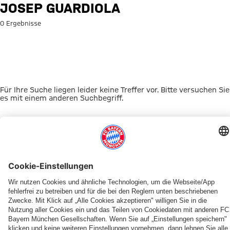
Suche: Josep Guardiola
JOSEP GUARDIOLA
0 Ergebnisse
Für Ihre Suche liegen leider keine Treffer vor. Bitte versuchen Sie
es mit einem anderen Suchbegriff.
Zur Startseite
DAS KÖNNTE DICH INTERESSIEREN
FRAUEN
TICKETS
FRAUEN
MYFCBAYERN