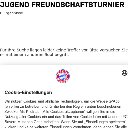
Suche: Jugend Freundschaftst
JUGEND FREUNDSCHAFTSTURNIER
0 Ergebnisse
Für Ihre Suche liegen leider keine Treffer vor. Bitte versuchen Sie
es mit einem anderen Suchbegriff.
Zur Startseite
DAS KÖNNTE DICH INTERESSIEREN
FRAUEN
TICKETS
FRAUEN
MYFCBAYERN