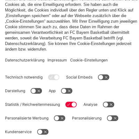
Autogrammkarten
FCB
Alle
Entdecke
Frauen
Videos
deinen
der
persönlichen
Frauenteams
Fanbereich
PARTNER
des
FC
Bayern
fcbayern.com
Basketball
Allianz Arena
Media Center
Jobs
©
FC Bayern München AG
–
2026