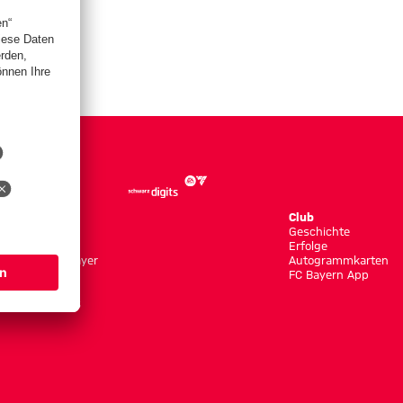
Store
Club
Trikots
Geschichte
Bekleidung
Erfolge
Shop by Player
Autogrammkarten
Neuheiten
FC Bayern App
Sale
Accessoires