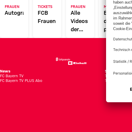
FRAUEN
TICKETS
FRAUEN
MYFCBAYERN
Autogrammkarten
FCB
Alle
Entdecke
Frauen
Videos
deinen
der
persönlich
Frauenteams
Fanbereic
des FC
Bayern
News
Spiele
FC Bayern TV
Tabellen
FC Bayern TV PLUS Abo
Tickets