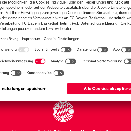
en
h
PARTNER
Teams
Frauen
Frauen II
U 17
U 17 II
Herren Teams