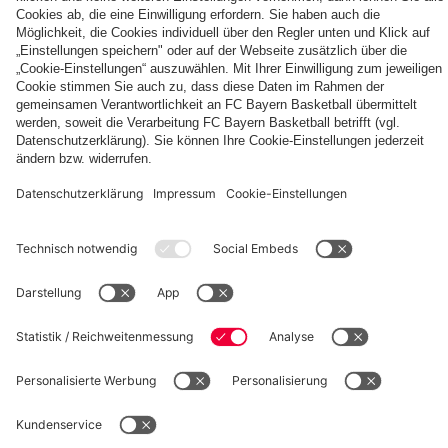
Autogrammkarten
FCB
Alle
Entdecke
Frauen
Videos
deinen
der
persönlichen
Frauenteams
Fanbereich
PARTNER
des
FC
Bayern
fcbayern.com
Basketball
Allianz Arena
Media Center
Jobs
©
FC Bayern München AG
–
2026