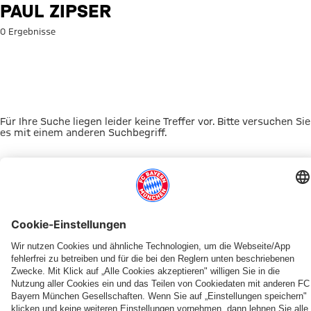
Suche: Paul Zipser
PAUL ZIPSER
0 Ergebnisse
Für Ihre Suche liegen leider keine Treffer vor. Bitte versuchen Sie
es mit einem anderen Suchbegriff.
Zur Startseite
DAS KÖNNTE DICH INTERESSIEREN
FRAUEN
TICKETS
FRAUEN
MYFCBAYERN