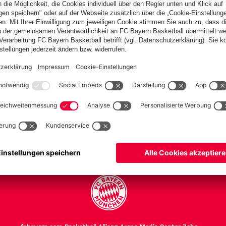
en
h
PARTNER
Teams
Frauen
Frauen II
U 17
U 17 II
Herren Teams