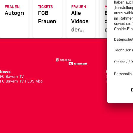
FRAUEN
TICKETS
FRAUEN
MYFCBAYERN
Autogrammkarten
FCB
Alle
Entdecke
Frauen
Videos
deinen
der
persönlich
Frauenteams
Fanbereic
des FC
Bayern
News
Spiele
FC Bayern TV
Tabellen
FC Bayern TV PLUS Abo
Tickets