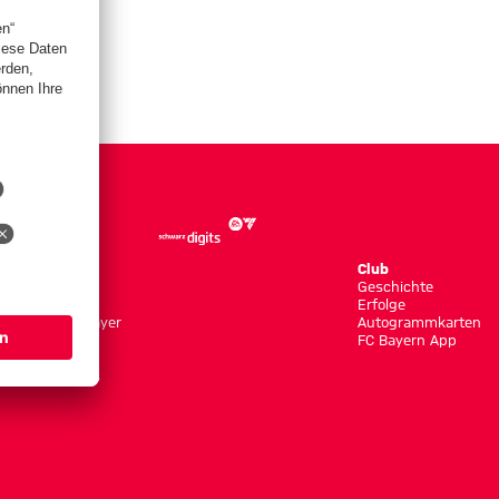
Store
Club
Trikots
Geschichte
Bekleidung
Erfolge
Shop by Player
Autogrammkarten
Neuheiten
FC Bayern App
Sale
Accessoires