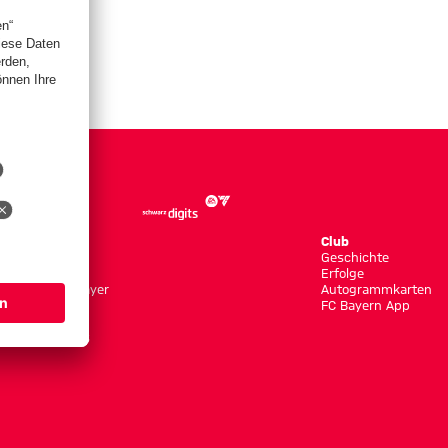
Store
Club
Trikots
Geschichte
Bekleidung
Erfolge
Shop by Player
Autogrammkarten
Neuheiten
FC Bayern App
Sale
Accessoires