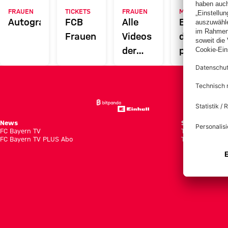
FRAUEN
TICKETS
FRAUEN
MYFCBAYERN
Autogrammkarten
FCB
Alle
Entdecke
Frauen
Videos
deinen
der
persönlich
Frauenteams
Fanbereic
des FC
Bayern
News
Spiele
FC Bayern TV
Tabellen
FC Bayern TV PLUS Abo
Tickets