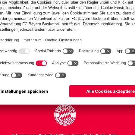
en
h
PARTNER
Teams
Frauen
Frauen II
U 17
U 17 II
Herren Teams