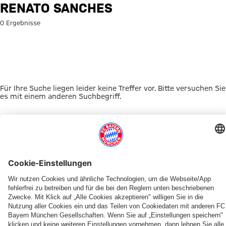
Suche: Renato Sanches
RENATO SANCHES
0 Ergebnisse
Für Ihre Suche liegen leider keine Treffer vor. Bitte versuchen Sie
es mit einem anderen Suchbegriff.
Zur Startseite
DAS KÖNNTE DICH INTERESSIEREN
FRAUEN
TICKETS
FRAUEN
MYFCBAYERN