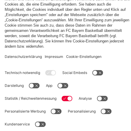
Autogrammkarten
FCB
Alle
Entdecke
Frauen
Videos
deinen
der
persönlichen
Frauenteams
Fanbereich
PARTNER
des
FC
Bayern
fcbayern.com
Basketball
Allianz Arena
Media Center
Jobs
©
FC Bayern München AG
–
2026