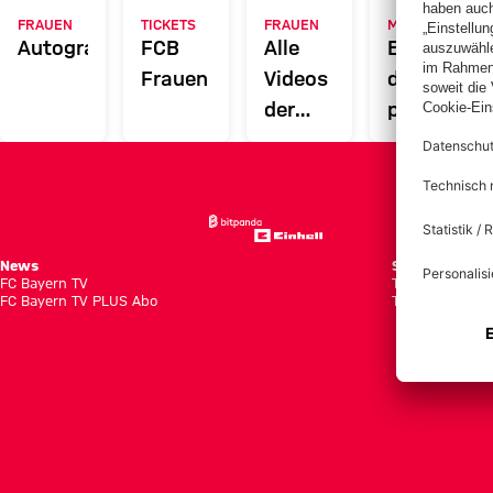
FRAUEN
TICKETS
FRAUEN
MYFCBAYERN
Autogrammkarten
FCB
Alle
Entdecke
Frauen
Videos
deinen
der
persönlich
Frauenteams
Fanbereic
des FC
Bayern
News
Spiele
FC Bayern TV
Tabellen
FC Bayern TV PLUS Abo
Tickets