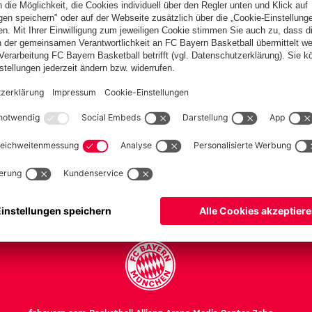
en
h
PARTNER
Teams
Frauen
Frauen II
U 17
U 17 II
Herren Teams