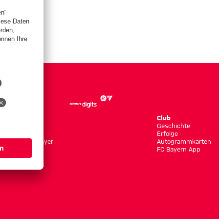
Store
Club
Trikots
Geschichte
Bekleidung
Erfolge
Shop by Player
Autogrammkarten
Neuheiten
FC Bayern App
Sale
Accessoires