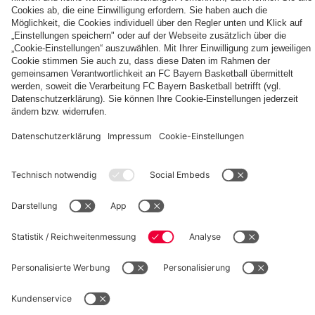
Autogrammkarten
FCB
Alle
Entdecke
Frauen
Videos
deinen
der
persönlichen
Frauenteams
Fanbereich
PARTNER
des
FC
Bayern
fcbayern.com
Basketball
Allianz Arena
Media Center
Jobs
©
FC Bayern München AG
–
2026