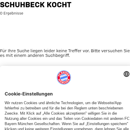
Suche: Schuhbeck kocht
SCHUHBECK KOCHT
0 Ergebnisse
Für Ihre Suche liegen leider keine Treffer vor. Bitte versuchen Sie
es mit einem anderen Suchbegriff.
Zur Startseite
DAS KÖNNTE DICH INTERESSIEREN
FRAUEN
TICKETS
FRAUEN
MYFCBAYERN