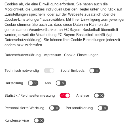
Autogrammkarten
FCB
Alle
Entdecke
Frauen
Videos
deinen
der
persönlichen
Frauenteams
Fanbereich
PARTNER
des
FC
Bayern
fcbayern.com
Basketball
Allianz Arena
Media Center
Jobs
©
FC Bayern München AG
–
2026