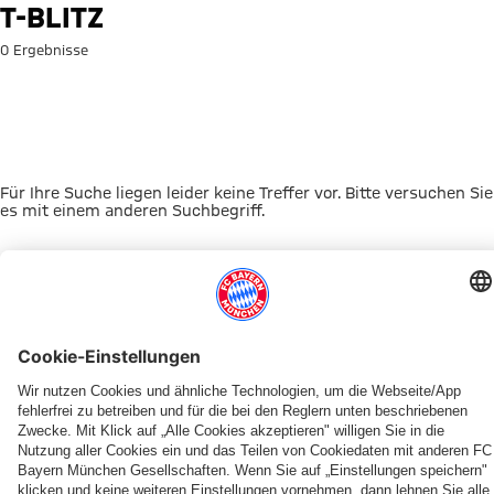
Suche: T-Blitz
T-BLITZ
0 Ergebnisse
Für Ihre Suche liegen leider keine Treffer vor. Bitte versuchen Sie
es mit einem anderen Suchbegriff.
Zur Startseite
DAS KÖNNTE DICH INTERESSIEREN
FRAUEN
TICKETS
FRAUEN
MYFCBAYERN