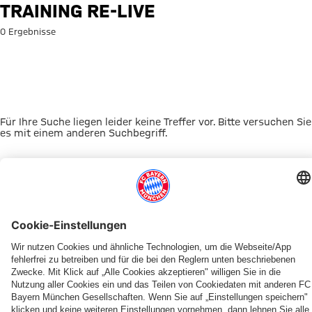
Suche: Training Re-Live
TRAINING RE-LIVE
0 Ergebnisse
Für Ihre Suche liegen leider keine Treffer vor. Bitte versuchen Sie
es mit einem anderen Suchbegriff.
Zur Startseite
DAS KÖNNTE DICH INTERESSIEREN
FRAUEN
TICKETS
FRAUEN
MYFCBAYERN