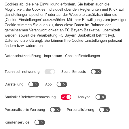
Autogrammkarten
FCB
Alle
Entdecke
Frauen
Videos
deinen
der
persönlichen
Frauenteams
Fanbereich
PARTNER
des
FC
Bayern
fcbayern.com
Basketball
Allianz Arena
Media Center
Jobs
©
FC Bayern München AG
–
2026