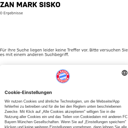
Suche: Zan Mark Sisko
ZAN MARK SISKO
0 Ergebnisse
Für Ihre Suche liegen leider keine Treffer vor. Bitte versuchen Sie
es mit einem anderen Suchbegriff.
Zur Startseite
DAS KÖNNTE DICH INTERESSIEREN
FRAUEN
TICKETS
FRAUEN
MYFCBAYERN