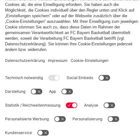
Autogrammkarten
FCB
Alle
Entdecke
Frauen
Videos
deinen
der
persönlichen
Frauenteams
Fanbereich
PARTNER
des
FC
Bayern
fcbayern.com
Basketball
Allianz Arena
Media Center
Jobs
©
FC Bayern München AG
–
2026