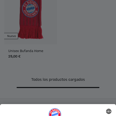
Nuevo
Unisex Bufanda Home
25,00 €
Todos los productos cargados
Categorías principales