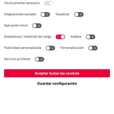
DESISTIMIENTO
Privacidad
Configuración de las cookies
España
¿Quieres quedarte en la tienda
?
*Los precios incluyen el IVA y los gastos de envío
España
para entregar allí!
© FC Bayern München AG
Global
FC Bayern München AG, Säbener Str. 51-57, 81547 München
para entregar allí!