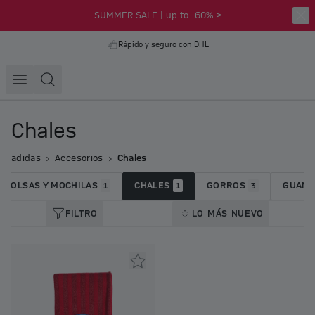
SUMMER SALE | up to -60% >
Rápido y seguro con DHL
Chales
adidas
Accesorios
Chales
BOLSAS Y MOCHILAS
CHALES
GORROS
GUANT
1
1
3
FILTRO
LO MÁS NUEVO