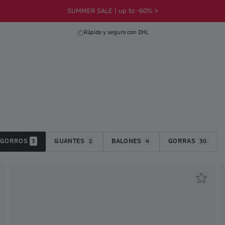
SUMMER SALE | up to -60% >
Rápido y seguro con DHL
GORROS
GUANTES
BALONES
GORRAS
3
2
4
30