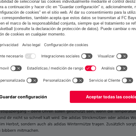
Unisex Sombrero de pescador Campeón 2026
30,00 €
España
¿Quieres quedarte en la tienda
?
España
para entregar allí!
Todos los productos cargados
Global
para entregar allí!
hren wird kühler und schärfer. Was bietet sich jetzt mehr an, um deine
p findest du adidas Mützen, die deinen Kopf bei kaltem Wetter nicht nur
tollen und hochwertigen Designs in unterschiedlichen Farben, die alle a
Fan-Outfit perfekt zu machen.
bstspaziergang – deine Ohren sollen geschützt sein, wenn die Temperatur
und dir nicht so schnell kalt wird. Die adidas Strickmützen oder adidas 
im Herbst, sondern auch als adidas Wintermütze tragen. Zusätzlich sorgt 
u bibbern mitmachen.