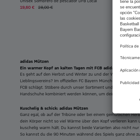
Unisex Sombrero de pescador DFB Local
19,60 €
28,00 €
adidas Mützen
Ein warmer Kopf an kalten Tagen mit FCB adidas Mützen
Es geht auf den Herbst und Winter zu und der Wind um deine O
Lieblingsvereins? Im offiziellen FC Bayern München Online-Sho
FCB schlägt. Stöbere durch unser Sortiment und entdecke die 
Handschuhe kombiniert werden können, um dein winterliches 
Kuschelig & schick: adidas Mützen
Ganz egal, ob auf der Tribüne oder bei einem gemütlichen Her
dein Körper nicht so viel Wärme über den Kopf verlieren kann 
kuschelig warm hält. Du kannst beide Varianten also nicht nur 
So kannst du die 90 Minuten während des Spiels ganz ohne z