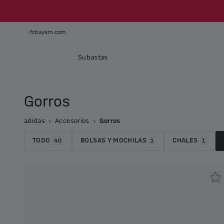
fcbayern.com
Subastas
Gorros
adidas
Accesorios
Gorros
TODO
BOLSAS Y MOCHILAS
CHALES
40
1
1