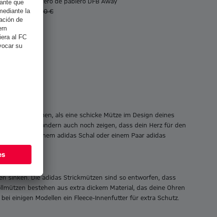
Unisex Sombrero de pablero DFB Away
19,60 €
28,00 €
n Kopf zu wärmen, als eine schicke Mütze im Design deines
 warm halten, sondern auch noch zeigen, dass dein Herz für den
uch super mit einem
adidas Schal oder einem Paar adidas
en sinken. Die adidas Strickmützen sind so entworfen, dass
Wollmützen bestehen aus extra dickem Material, das deine Ohren
bei einigen Modellen ein Fleece-Innenfutter für extra Schutz.