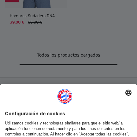
Hombres Sudadera DNA
39,00 €
65,00 €
Todos los productos cargados
Categorías principales
Ayuda y servicios
Más categorías