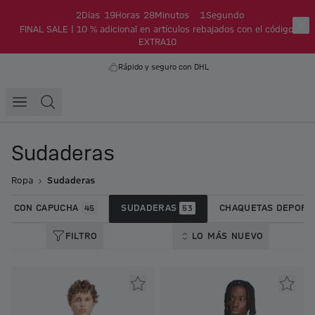
2
Días
19
Horas
28
Minutos
0
Segundos
FINAL SALE | 10 % adicional en artículos rebajados con el código:
EXTRA10
Rápido y seguro con DHL
Sudaderas
Ropa
Sudaderas
AS CON CAPUCHA
SUDADERAS
CHAQUETAS DEPORT
45
53
FILTRO
LO MÁS NUEVO