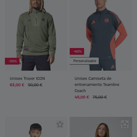
-40%
Personalizable
-30%
Unisex Troyer ICON
Unisex Camiseta de
entrenamiento Teamline
63,00 €
90,00 €
Coach
45,00 €
75,00 €