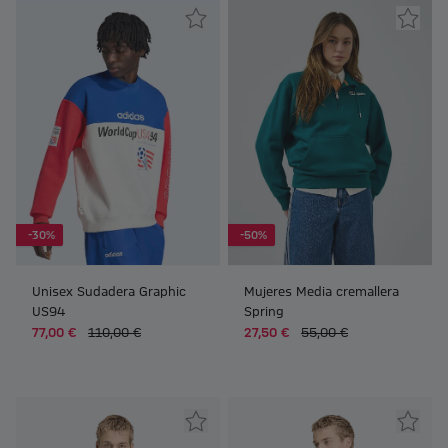
-30%
-50%
Unisex Sudadera Graphic
Mujeres Media cremallera
US94
Spring
77,00 €
110,00 €
27,50 €
55,00 €