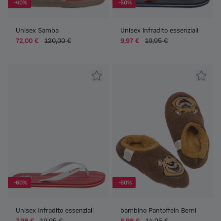
-40%
-50%
Unisex Samba
Unisex Infradito essenziali
72,00 €
120,00 €
9,97 €
19,95 €
-60%
-60%
Unisex Infradito essenziali
bambino Pantoffeln Berni
7,98 €
19,95 €
5,98 €
14,95 €