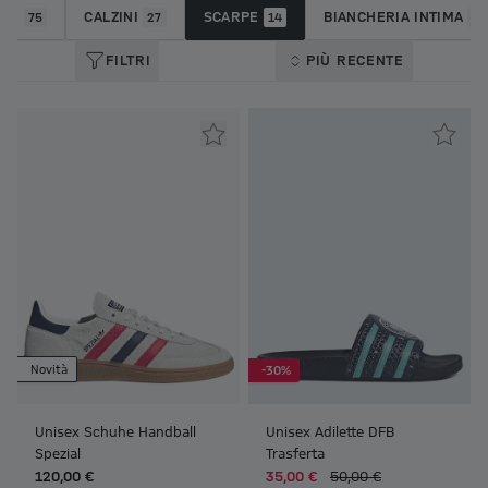
INI
CALZINI
SCARPE
BIANCHERIA INTIMA
75
27
14
6
FILTRI
PIÙ RECENTE
Novità
-30%
Unisex Schuhe Handball
Unisex Adilette DFB
Spezial
Trasferta
120,00 €
35,00 €
50,00 €