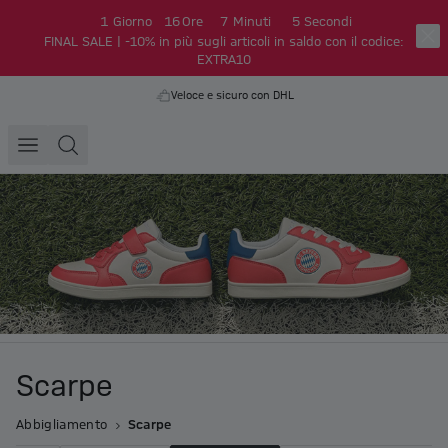
1
Giorno
16
Ore
7
Minuti
4
Secondi
FINAL SALE | -10% in più sugli articoli in saldo con il codice:
EXTRA10
Veloce e sicuro con DHL
Scarpe
Abbigliamento
Scarpe